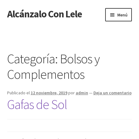
Alcánzalo Con Lele
Menú
Inicio
6680b56f25e5647c254f1f066e47bb88f8a6dd78
Categoría:
Bolsos y
Aviso Legal
Complementos
Bolsos y Complementos
Publicado el
12 noviembre, 2019
por
admin
—
Deja un comentario
CARRITO
Gafas de Sol
CONTACTO
FINALIZAR COMPRA