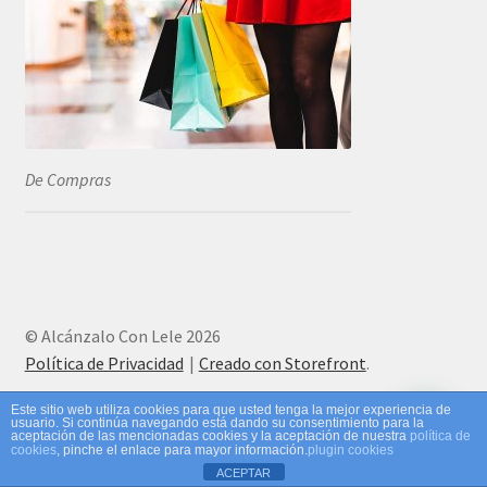
De Compras
© Alcánzalo Con Lele 2026
Política de Privacidad
Creado con Storefront
.
Este sitio web utiliza cookies para que usted tenga la mejor experiencia de
usuario. Si continúa navegando está dando su consentimiento para la
aceptación de las mencionadas cookies y la aceptación de nuestra
política de
cookies
, pinche el enlace para mayor información.
plugin cookies
ACEPTAR