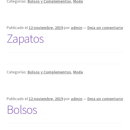
Categorías:
Bolsos y Complementos
,
Moda
INMOBILIARIA
Ley De Cookies
Publicado el
12 noviembre, 2019
por
admin
—
Deja un comentario
Zapatos
Lopd y Rgpd
Más información sobre las cookies
MI CUENTA
Categorías:
Bolsos y Complementos
,
Moda
MODA
OCIO
Publicado el
12 noviembre, 2019
por
admin
—
Deja un comentario
Bolsos
Política de cookies
Política de Privacidad