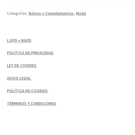
Categorías:
Bolsos y Complementos
,
Moda
TECNOLOGÍA
Términos y Condiciones
LOPD y RGPD
TIENDA
POLÍTICA DE PRIVACIDAD
TODOS LOS SUEÑOS
LEY DE COOKIES
VENTA DE TERRENO EN SEVILLA
AVISO LEGAL
POLÍTICA DE COOKIES
TÉRMINOS Y CONDICIONES