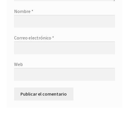
Nombre
*
TECNOLOGÍA
Términos y Condiciones
Correo electrónico
*
TIENDA
TODOS LOS SUEÑOS
Web
VENTA DE TERRENO EN SEVILLA