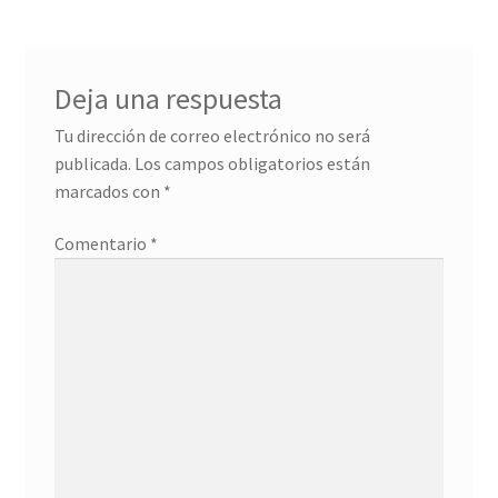
INMOBILIARIA
Ley De Cookies
Deja una respuesta
Tu dirección de correo electrónico no será
Lopd y Rgpd
publicada.
Los campos obligatorios están
marcados con
*
Más información sobre las cookies
Comentario
*
MI CUENTA
MODA
OCIO
Política de cookies
Política de Privacidad