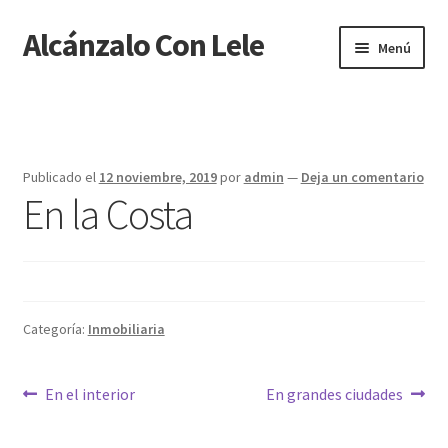
Alcánzalo Con Lele
Menú
Inicio
6680b56f25e5647c254f1f066e47bb88f8a6dd78
Publicado el
12 noviembre, 2019
por
admin
—
Deja un comentario
En la Costa
Aviso Legal
Bolsos y Complementos
CARRITO
Categoría:
Inmobiliaria
CONTACTO
En el interior
En grandes ciudades
FINALIZAR COMPRA